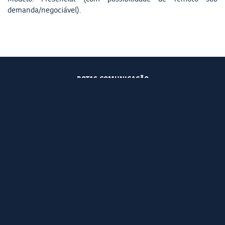
demanda/negociável).
ROTAS COMUNICAÇÃO
NOSSA EMPRESA
ESTILO BOUTIQUE
NACIONAL E INTERNACIONAL
RESPONSABILIDADE
NOSSA EQUIPE
SOLUÇÕES CORPORATIVAS
ASSESSORIA DE IMPRENSA
GESTÃO DE CRISES
CONTEÚDO CORPORATIVO
INTELIGÊNCIA DIGITAL
MÉTRICAS E MONITORAMENTO