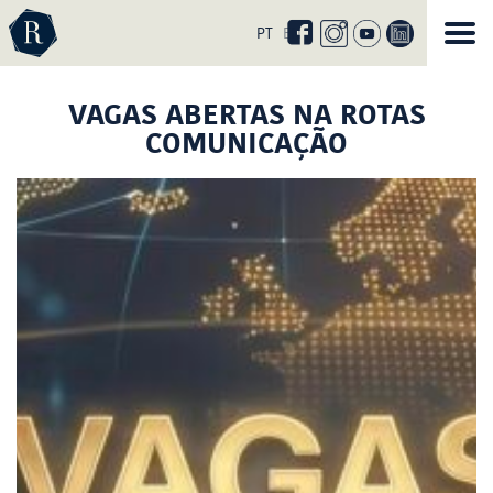
Curta
nossa
PT
EN
página
no
facebook
VAGAS ABERTAS NA ROTAS
COMUNICAÇÃO