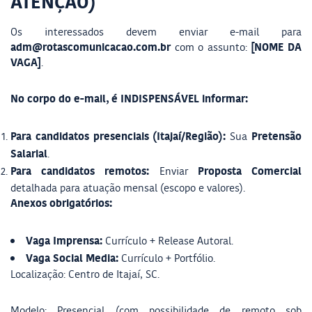
ATENÇÃO)
Os interessados devem enviar e-mail para
adm@rotascomunicacao.com.br
[NOME DA
com o assunto:
VAGA]
.
No corpo do e-mail, é INDISPENSÁVEL informar:
Para candidatos presenciais (Itajaí/Região):
Pretensão
Sua
Salarial
.
Para candidatos remotos:
Proposta Comercial
Enviar
detalhada para atuação mensal (escopo e valores).
Anexos obrigatórios:
Vaga Imprensa:
Currículo + Release Autoral.
Vaga Social Media:
Currículo + Portfólio.
Localização: Centro de Itajaí, SC.
Modelo: Presencial (com possibilidade de remoto sob