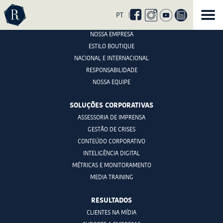
Curta
nossa
PT
EN
ROTAS COMUNICAÇÃO
página
no
NOSSA EMPRESA
facebook
ESTILO BOUTIQUE
NACIONAL E INTERNACIONAL
RESPONSABILIDADE
NOSSA EQUIPE
SOLUÇÕES CORPORATIVAS
ASSESSORIA DE IMPRENSA
GESTÃO DE CRISES
CONTEÚDO CORPORATIVO
INTELIGÊNCIA DIGITAL
MÉTRICAS E MONITORAMENTO
MEDIA TRAINING
RESULTADOS
CLIENTES NA MÍDIA