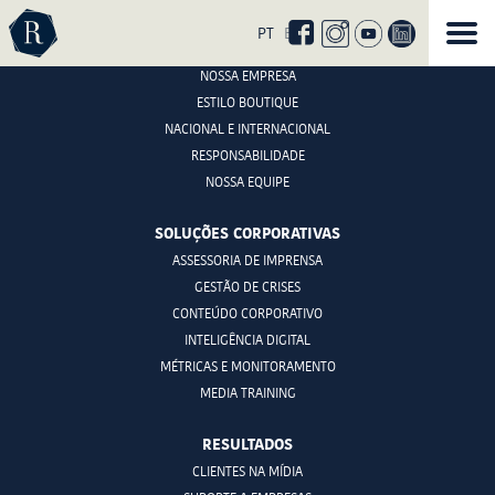
Curta
nossa
PT
EN
ROTAS COMUNICAÇÃO
página
no
NOSSA EMPRESA
facebook
ESTILO BOUTIQUE
NACIONAL E INTERNACIONAL
RESPONSABILIDADE
NOSSA EQUIPE
SOLUÇÕES CORPORATIVAS
ASSESSORIA DE IMPRENSA
GESTÃO DE CRISES
CONTEÚDO CORPORATIVO
INTELIGÊNCIA DIGITAL
MÉTRICAS E MONITORAMENTO
MEDIA TRAINING
RESULTADOS
CLIENTES NA MÍDIA