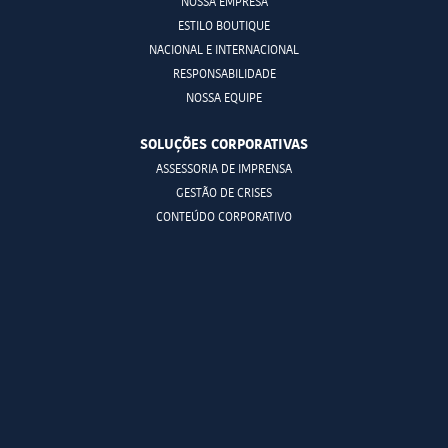
NOSSA EMPRESA
ESTILO BOUTIQUE
NACIONAL E INTERNACIONAL
RESPONSABILIDADE
NOSSA EQUIPE
SOLUÇÕES CORPORATIVAS
ASSESSORIA DE IMPRENSA
GESTÃO DE CRISES
CONTEÚDO CORPORATIVO
INTELIGÊNCIA DIGITAL
MÉTRICAS E MONITORAMENTO
MEDIA TRAINING
RESULTADOS
CLIENTES NA MÍDIA
SUPORTE A EMPRESAS
DEPOIMENTOS DE CLIENTES E EMPRESAS
NOSSOS PROJETOS E ATIVIDADES