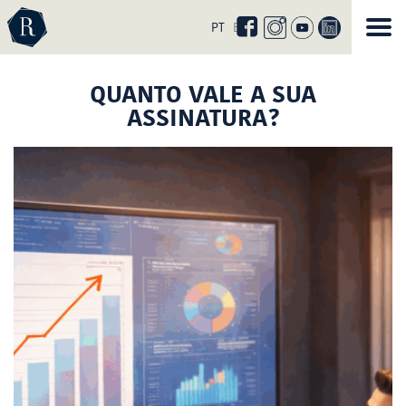
Curta
nossa
PT
EN
página
no
facebook
QUANTO VALE A SUA
ASSINATURA?