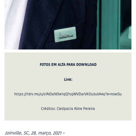
FOTOS EM ALTA PARA DOWNLOAD
Link:
https://1drv.ms/u/s!AlOaNOw1qQ7sqWVDarVKOu3u5A4q?e=rowiSu
Créditos: Cleópatra Aline Pereira
Joinville, SC, 28, março, 2021 –