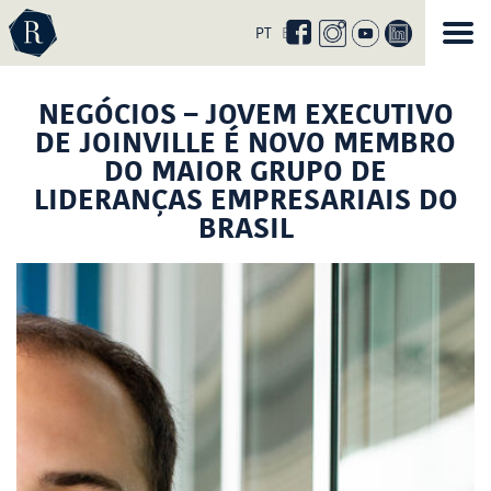
Curta
nossa
PT
EN
página
no
facebook
NEGÓCIOS – JOVEM EXECUTIVO
DE JOINVILLE É NOVO MEMBRO
DO MAIOR GRUPO DE
LIDERANÇAS EMPRESARIAIS DO
BRASIL