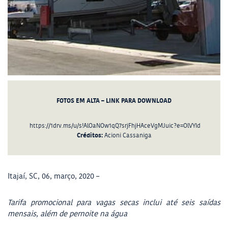
FOTOS EM ALTA – LINK PARA DOWNLOAD
https://1drv.ms/u/s!AlOaNOw1qQ7srjFhjHAceVgMJuic?e=OlVYId
Créditos:
Acioni Cassaniga
Itajaí, SC, 06, março, 2020 –
Tarifa promocional para vagas secas inclui até seis saídas
mensais, além de pernoite na água