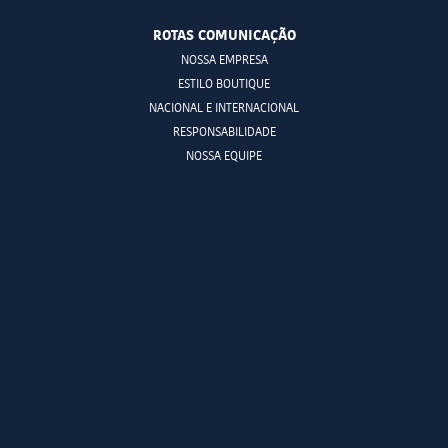
ROTAS COMUNICAÇÃO
NOSSA EMPRESA
ESTILO BOUTIQUE
NACIONAL E INTERNACIONAL
RESPONSABILIDADE
NOSSA EQUIPE
SOLUÇÕES CORPORATIVAS
ASSESSORIA DE IMPRENSA
GESTÃO DE CRISES
CONTEÚDO CORPORATIVO
INTELIGÊNCIA DIGITAL
MÉTRICAS E MONITORAMENTO
MEDIA TRAINING
RESULTADOS
CLIENTES NA MÍDIA
SUPORTE A EMPRESAS