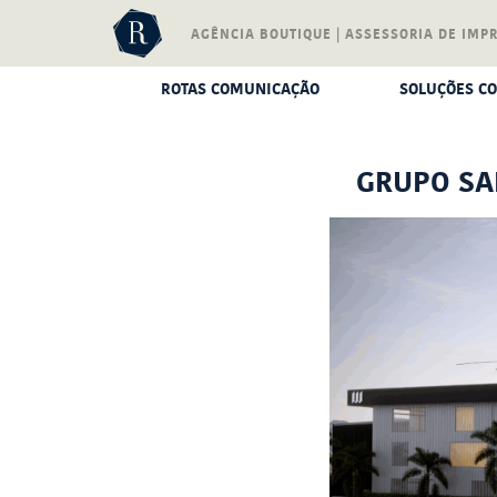
AGÊNCIA BOUTIQUE | ASSESSORIA DE IMP
ROTAS COMUNICAÇÃO
SOLUÇÕES CO
NOSSA EMPRESA
ASSESSORIA 
ESTILO BOUTIQUE
GESTÃO D
GRUPO SA
NACIONAL E INTERNACIONAL
CONTEÚDO C
RESPONSABILIDADE
INTELIGÊNC
NOSSA EQUIPE
MÉTRICAS E M
MEDIA T