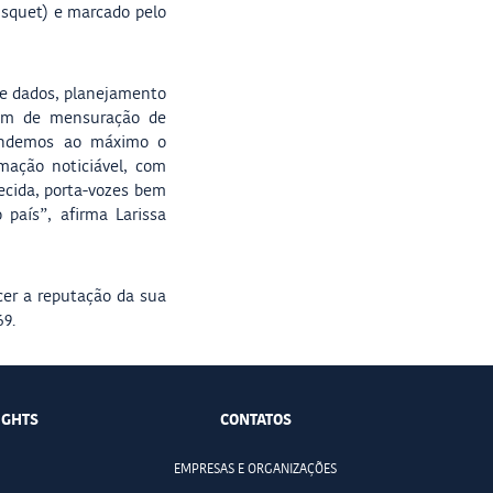
usquet) e marcado pelo
 de dados, planejamento
lém de mensuração de
tendemos ao máximo o
mação noticiável, com
ecida, porta-vozes bem
país”, afirma Larissa
cer a reputação da sua
69.
IGHTS
CONTATOS
EMPRESAS E ORGANIZAÇÕES