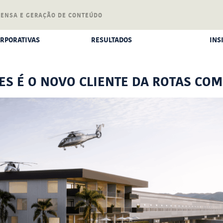
RENSA E GERAÇÃO DE CONTEÚDO
RPORATIVAS
RESULTADOS
INS
DE IMPRENSA
CLIENTES NA MÍDIA
E CRISES
SUPORTE A EMPRESAS
ES É O NOVO CLIENTE DA ROTAS CO
ORPORATIVO
DEPOIMENTOS DE CLIENTES E
EMPRESAS
IA DIGITAL
NOSSOS PROJETOS E ATIVIDADES
ONITORAMENTO
RAINING