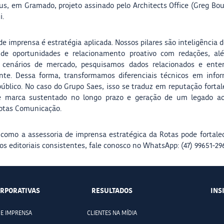
, em Gramado, projeto assinado pelo Architects Office (Greg Bo
i.
de imprensa é estratégia aplicada. Nossos pilares são inteligência
a de oportunidades e relacionamento proativo com redações, a
s cenários de mercado, pesquisamos dados relacionados e en
ente. Dessa forma, transformamos diferenciais técnicos em infor
público. No caso do Grupo Saes, isso se traduz em reputação fortal
de marca sustentado no longo prazo e geração de um legado ao 
Rotas Comunicação.
 como a assessoria de imprensa estratégica da Rotas pode fortale
os editoriais consistentes, fale conosco no WhatsApp: (47) 99651-29
RPORATIVAS
RESULTADOS
INS
DE IMPRENSA
CLIENTES NA MÍDIA