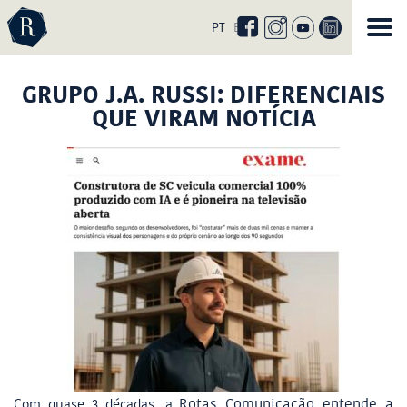
Curta
nossa
PT
EN
página
no
facebook
GRUPO J.A. RUSSI: DIFERENCIAIS
QUE VIRAM NOTÍCIA
Rotas Comunicação entende a
Com quase 3 décadas, a