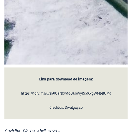
Link para download de imagem:
https://1drv.ms/u/s!AlOaNOw1qQ7soVyRcVAPgWMbBUMd
Créditos: Divulgação
Curitiba, PR, 08, abril, 2020 –