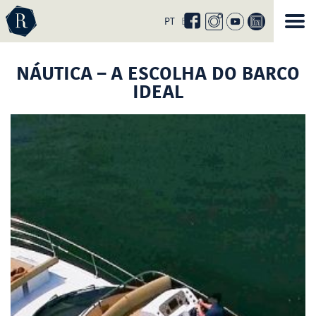
Curta
nossa
PT
EN
página
no
facebook
NÁUTICA – A ESCOLHA DO BARCO
IDEAL