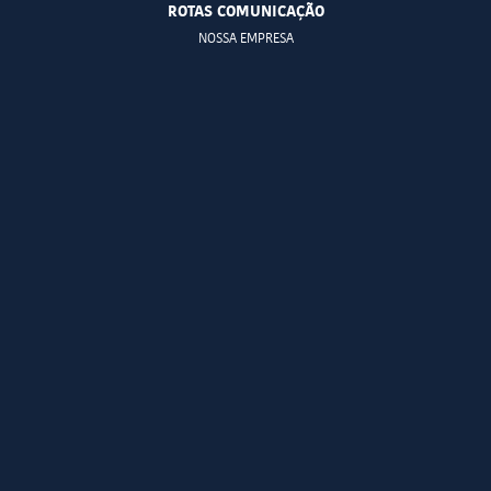
ROTAS COMUNICAÇÃO
NOSSA EMPRESA
ESTILO BOUTIQUE
NACIONAL E INTERNACIONAL
RESPONSABILIDADE
NOSSA EQUIPE
SOLUÇÕES CORPORATIVAS
ASSESSORIA DE IMPRENSA
GESTÃO DE CRISES
CONTEÚDO CORPORATIVO
INTELIGÊNCIA DIGITAL
MÉTRICAS E MONITORAMENTO
MEDIA TRAINING
RESULTADOS
CLIENTES NA MÍDIA
SUPORTE A EMPRESAS
DEPOIMENTOS DE CLIENTES E EMPRESAS