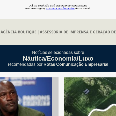
Olá, se você não está visualizando corretamente
esta mensagem,
acesse a versão
on-line
deste e-mail.
Notícias selecionadas sobre
Náutica/Economia/Luxo
recomendadas por
Rotas Comunicação Empresarial