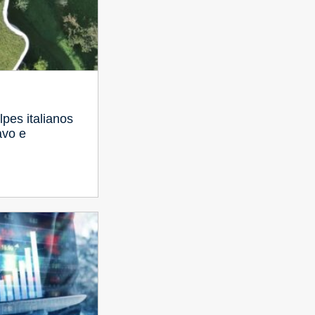
pes italianos
avo e