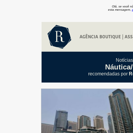
Olá, se você n
esta mensagem,
Notícia
Náutica
recomendadas por
R