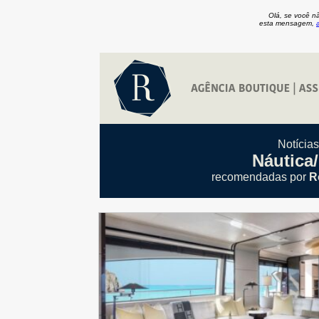
Olá, se você n
esta mensagem,
Notícia
Náutica
recomendadas por
R