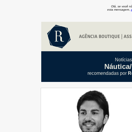
Olá, se você n
esta mensagem,
Notícia
Náutica
recomendadas por
R